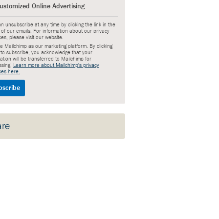
ustomized Online Advertising
n unsubscribe at any time by clicking the link in the
 of our emails. For information about our privacy
ces, please visit our website.
 Mailchimp as our marketing platform. By clicking
 to subscribe, you acknowledge that your
ation will be transferred to Mailchimp for
ssing.
Learn more about Mailchimp's privacy
ces here.
are