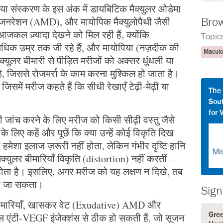
शिया संस्करण के इस अंक में डायबिटिक मैक्युलर ओडेमा
डिजनरेशन (AMD), और मायोपिक मैक्युलोपैथी जैसी
Brow
ँ आजकल ज़्यादा देखने को मिल रही हैं, क्योंकि
Topic
 अधिक उम्र तक जी रहे हैं, और मायोपिया (नज़दीक की
Maculo
ैक्युलर बीमारी से पीड़ित मरीजों को अक्सर धुंधली या
 है, जिससे रोजमर्रा के काम करना मुश्किल हो जाता है।
, जिसमें मरीज कहते हैं कि सीधी रेखाएँ टेढ़ी-मेढ़ी या
The
Sout
for 
ी जांच करने के लिए मरीज को किसी सीढ़ी वस्तु जैसे
के लिए कहें और पूछें कि क्या उन्हें कोई विकृति दिख
 हमेशा इलाज ज़रूरी नहीं होता, लेकिन गंभीर दृष्टि हानि
क्युलर बीमारियाँ विकृति (distortion) नहीं करतीं –
ोता है। इसलिए, अगर मरीज को यह लक्षण न दिखे, तब
िया जा सकता।
Sign
 बीमारियाँ, खासकर वेट (Exudative) AMD और
Gre
ियल एंटी-VEGF इंजेक्शंस से ठीक हो सकती हैं, जो सूजन