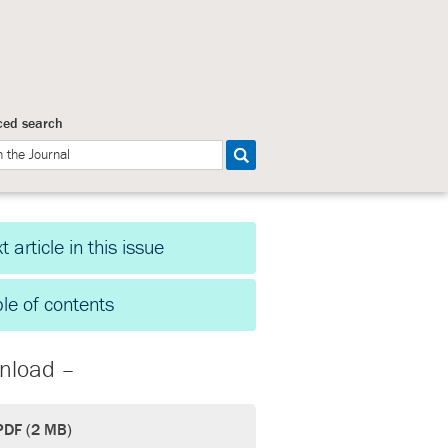
ed search
t article in this issue
le of contents
nload –
PDF (2 MB)