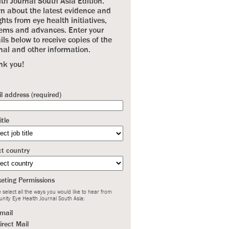
th Journal South Asia Edition.
n about the latest evidence and
ghts from eye health initiatives,
ems and advances. Enter your
ils below to receive copies of the
nal and other information.
nk you!
l address (required)
itle
ct country
eting Permissions
 select all the ways you would like to hear from
nity Eye Health Journal South Asia:
mail
irect Mail